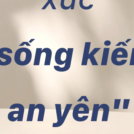
 sống kiế
an yên"