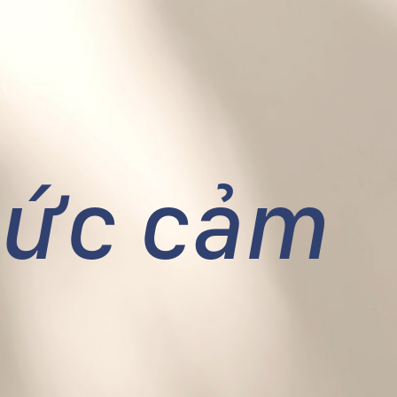
PI
hức cảm