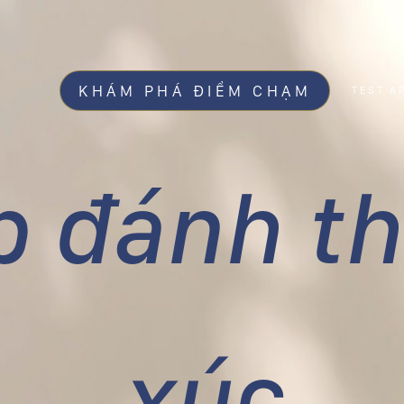
KHÁM PHÁ ĐIỂM CHẠM
TEST A
p đánh t
xúc