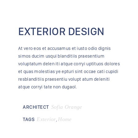
EXTERIOR DESIGN
At vero eos et accusamus et iusto odio dignis
simos ducim usqui blanditiis praesentium
voluptatum delen iti atque corryi uptituos dolores
et quas molestias ye epturi sint occae cati cupidi
resblanditiis praesentiu volupt atum deleniti
atque corryi tate non dugaol.
Sofia Orange
ARCHITECT
Exterior
Home
TAGS
,