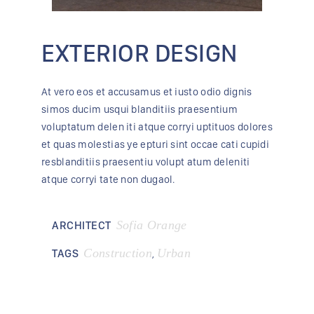
EXTERIOR DESIGN
At vero eos et accusamus et iusto odio dignis
simos ducim usqui blanditiis praesentium
voluptatum delen iti atque corryi uptituos dolores
et quas molestias ye epturi sint occae cati cupidi
resblanditiis praesentiu volupt atum deleniti
atque corryi tate non dugaol.
Sofia Orange
ARCHITECT
Construction
Urban
TAGS
,