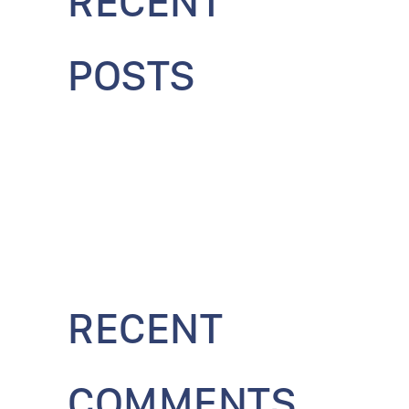
RECENT
POSTS
Live And Look
Feel The Style
Weekend Leisure
Thoughts on the Arc19 Meetup Buzz
Latest Architecture Trends Explained
RECENT
COMMENTS